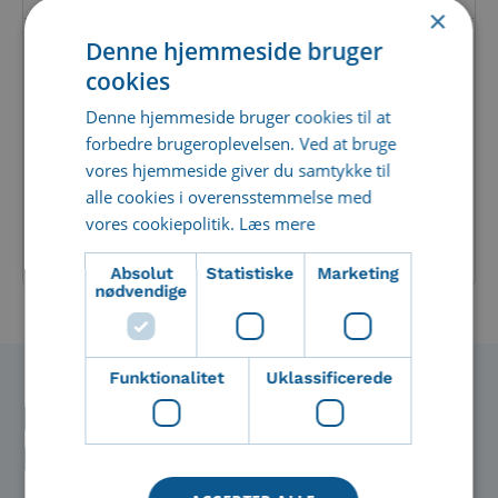
×
Denne hjemmeside bruger
Figma
cookies
Figma er en kraftfuld, webbaseret
Denne hjemmeside bruger cookies til at
designplatform – skræddersyet til UI/UX-design
forbedre brugeroplevelsen. Ved at bruge
og realtidssamarbejde. Gennem CI HUB har
Imageshop en...
vores hjemmeside giver du samtykke til
alle cookies i overensstemmelse med
vores cookiepolitik.
Læs mere
Læs mere om denne integration
Absolut
Statistiske
Marketing
nødvendige
Funktionalitet
Uklassificerede
Få en tilpasset demo af
Imageshop gratis