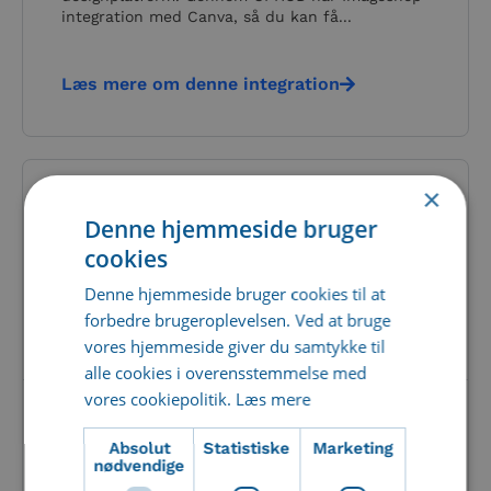
integration med Canva, så du kan få...
Læs mere om denne integration
×
Denne hjemmeside bruger
cookies
Denne hjemmeside bruger cookies til at
forbedre brugeroplevelsen. Ved at bruge
vores hjemmeside giver du samtykke til
alle cookies i overensstemmelse med
vores cookiepolitik.
Læs mere
Sharepoint – Imageshop integration
Absolut
Statistiske
Marketing
SharePoint er en platform fra Microsoft, der gør
nødvendige
det nemt at gemme, organisere, dele og