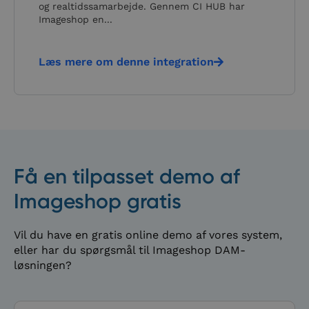
brugerlogin og kontoadministration. Hjemmesiden
og realtidssamarbejde. Gennem CI HUB har
kan ikke bruges korrekt uden de absolut
Imageshop en...
nødvendige cookies.
Navn
Udbyder
/
Domæne
Udløbsdato
Besk
Læs mere om denne integration
li_gc
5 måneder
Bruge
LinkedIn
4 uger
gem
Corporation
gæst
.linkedin.com
samt
brug
cooki
ikke
væse
form
__cf_bm
29 minutter
Denn
Cloudflare Inc.
Få en tilpasset demo af
58
bruge
.hubspot.com
sekunder
skel
mel
Imageshop gratis
men
og b
Dett
gavnl
Google
Vil du have en gratis online demo af vores system,
hje
Privacy Policy
eller har du spørgsmål til Imageshop DAM-
for a
gyld
løsningen?
rapp
brug
dere
hjem