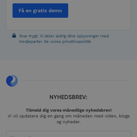
__cf_bm
29 minutter
Denn
Cloudflare Inc.
54
bruge
.usemessages.com
Få en gratis demo
sekunder
skel
mel
men
og b
Dett
gavnl
Svar trygt. Vi deler aldrig dine oplysninger med
hje
tredjeparter. Se vores privatlivspolitik
for a
gyld
rapp
brug
dere
hjem
__cf_bm
29 minutter
Denn
Cloudflare Inc.
57
bruge
.www.imageshop.org
sekunder
skel
mel
men
og b
NYHEDSBREV:
Dett
gavnl
hje
Tilmeld dig vores månedlige nyhedsbrev!
for a
Vi vil opdatere dig en gang om måneden med viden, blogs
gyld
rapp
og nyheder.
brug
dere
hjem