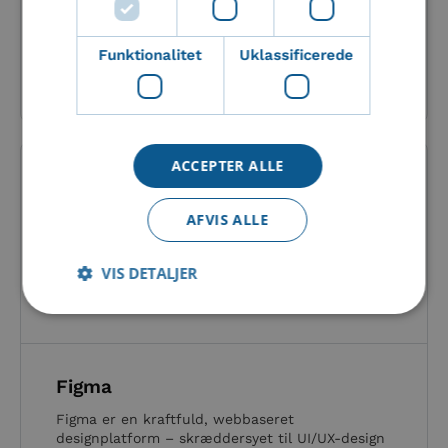
samarbejde om dokumenter....
Funktionalitet
Uklassificerede
Læs mere om denne integration
ACCEPTER ALLE
AFVIS ALLE
VIS DETALJER
Absolut nødvendige
Statistiske
Marketing
Funktionalitet
Uklassificerede
Figma
Figma er en kraftfuld, webbaseret
Absolut nødvendige cookies muliggør
hjemmesidens grundlæggende funktionalitet såsom
designplatform – skræddersyet til UI/UX-design