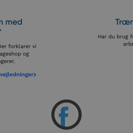
Træn
em med
?
Har du brug fo
arb
er forklarer vi
mageshop og
gerer.
vejledninger