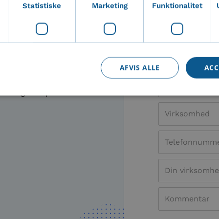
Statistiske
Marketing
Funktionalitet
emo af
Få gratis dem
AFVIS ALLE
ACC
o af vores
il Imageshop
solut nødvendige
Statistiske
Marketing
Funktionalitet
Uklassificer
ookies muliggør hjemmesidens grundlæggende funktionalitet såsom brugerlogin og k
 bruges korrekt uden de absolut nødvendige cookies.
Udbyder
/
Domæne
Udløbsdato
Beskrivelse
5 måneder
Bruges til at gemme gæstens samtykke til br
LinkedIn
4 uger
ikke-væsentlige formål
Corporation
.linkedin.com
29 minutter
Denne cookie bruges til at skelne mellem 
Cloudflare Inc.
58
Dette er gavnligt for hjemmesiden for at la
.hubspot.com
sekunder
om brugen af deres hjemmeside.