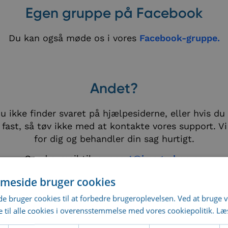
Egen gruppe på Facebook
Du kan også møde os i vores
Facebook-gruppe.
Andet?
u ikke finder svaret på hjælpesiderne, eller hvis du
 fast, så tøv ikke med at kontakte vores support. Vi
for dig og behandler din sag hurtigt.
Send e-mail til:
support@imageshop.no
meside bruger cookies
 bruger cookies til at forbedre brugeroplevelsen. Ved at bruge
 til alle cookies i overensstemmelse med vores cookiepolitik.
Læ