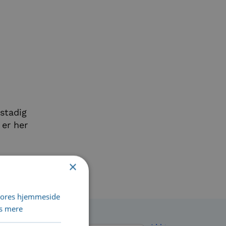
 stadig
 er her
×
 vores hjemmeside
s mere