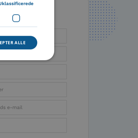
Uklassificerede
o
EPTER ALLE
ede
ontoadministration.
ugen af cookies til
mennesker og bots.
ve gyldige rapporter