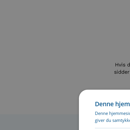
Hvis d
sidder
Denne hjem
Denne hjemmeside
giver du samtykke