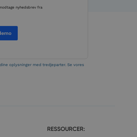
mennesker og bots.
e modtage nyhedsbrev fra
ve gyldige rapporter
mennesker og bots.
ve gyldige rapporter
 demo
mennesker og bots.
ve gyldige rapporter
mennesker og bots.
ve gyldige rapporter
ig dine oplysninger med tredjeparter. Se vores
mennesker og bots.
ve gyldige rapporter
mennesker og bots.
ve gyldige rapporter
mennesker og bots.
ve gyldige rapporter
mennesker og bots.
RESSOURCER:
ve gyldige rapporter