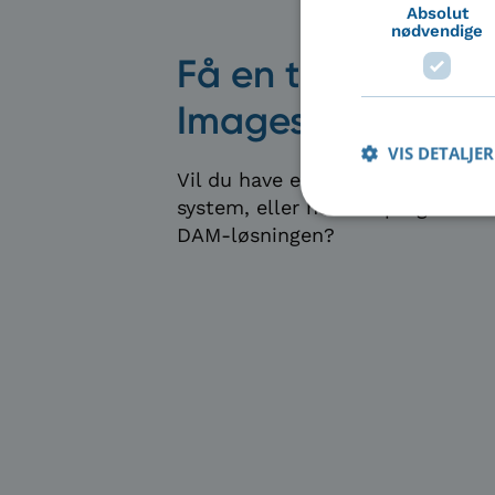
Absolut
nødvendige
Få en tilpasset d
Imageshop gratis
VIS DETALJER
Vil du have en gratis online dem
system, eller har du spørgsmål t
DAM-løsningen?
Ab
Absolut nødvendige c
Hjemmesiden kan ikke
Navn
li_gc
__cf_bm