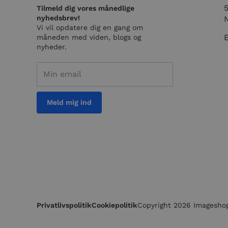
Tilmeld dig vores månedlige
__cf_bm
nyhedsbrev!
Vi vil opdatere dig en gang om
måneden med viden, blogs og
__cf_bm
nyheder.
CookieScriptConse
Meld mig ind
Navn
Navn
Navn
snitcher_device_id
Udbyder
Navn
hubspotutk
Domæn
_ga_L2N9Y5ZH10
bcookie
Microso
Corpora
_ga
.linkedi
wp-
IDE
Google 
wpml_current_lang
.doublec
Privatlivspolitik
Cookiepolitik
Copyright 2026 Imageshop.
_lfa
Liidio O
pageviewCount